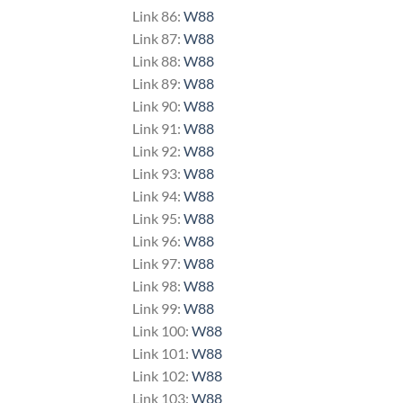
Link 86:
W88
Link 87:
W88
Link 88:
W88
Link 89:
W88
Link 90:
W88
Link 91:
W88
Link 92:
W88
Link 93:
W88
Link 94:
W88
Link 95:
W88
Link 96:
W88
Link 97:
W88
Link 98:
W88
Link 99:
W88
Link 100:
W88
Link 101:
W88
Link 102:
W88
Link 103:
W88