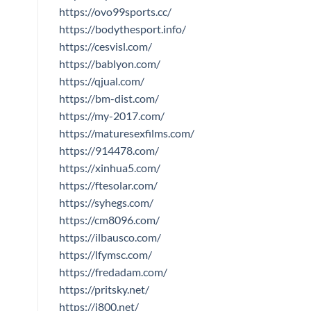
https://ovo99sports.cc/
https://bodythesport.info/
https://cesvisl.com/
https://bablyon.com/
https://qjual.com/
https://bm-dist.com/
https://my-2017.com/
https://maturesexfilms.com/
https://914478.com/
https://xinhua5.com/
https://ftesolar.com/
https://syhegs.com/
https://cm8096.com/
https://ilbausco.com/
https://lfymsc.com/
https://fredadam.com/
https://pritsky.net/
https://j800.net/