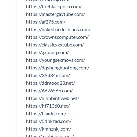
https://fireblackporn.com/
https://mastergaytube.com/
https://af275.com/
https://nakedxxxlesbians.com/
https://crownscomputer.com/
https://classicxxxtube.com/
https://gxhanq.com/
https://youngsexmovs.com/
https://dqshenghuotong.com/
https://398346.com/
https://ddraooq23.net/
https://6676566.com/
https://ninhbinhweb.net/
https://hf71360.net/
https://hsxrkj.com/
https://51hkzad.com/
https://kmhznkj.com/
https://gaobiaoiot.net/