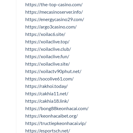
https://the-top-casino.com/
https://mecasinoserver.info/
https://energycasino29.com/
https://argo3casino.com/
https://xoilac6.site/
https://xoilaclive.top/
https://xoilaclive.club/
https://xoilaclive.fun/
https://xoilaclive.site/
https://xoilactv90phut.net/
https://socolive61.com/
https://rakhoi.today/
https://cakhia11.net/
https://cakhia18.link/
https://bong88keonhacai.com/
https://keonhacaibet.org/
https://tructiepkeonhacai.vip/
https://esportsch.net/