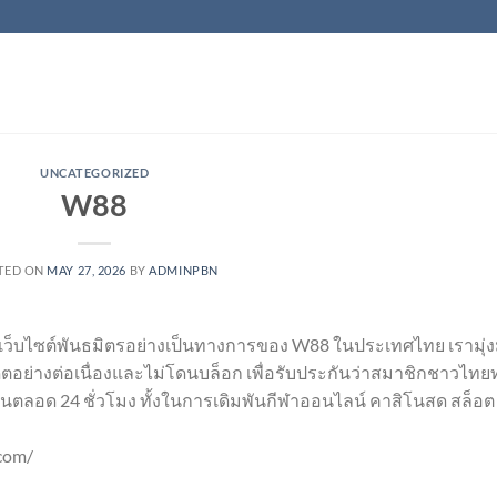
UNCATEGORIZED
W88
TED ON
MAY 27, 2026
BY
ADMINPBN
ือเว็บไซต์พันธมิตรอย่างเป็นทางการของ W88 ในประเทศไทย เรามุ่งม
เดตอย่างต่อเนื่องและไม่โดนบล็อก เพื่อรับประกันว่าสมาชิกชาวไทย
นตลอด 24 ชั่วโมง ทั้งในการเดิมพันกีฬาออนไลน์ คาสิโนสด สล็อต
.com/