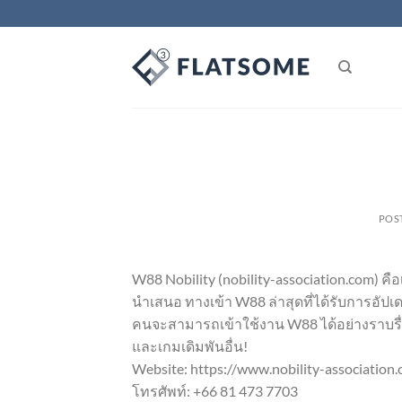
Skip
to
content
POS
W88 Nobility (nobility-association.com) ค
นำเสนอ ทางเข้า W88 ล่าสุดที่ได้รับการอัป
คนจะสามารถเข้าใช้งาน W88 ได้อย่างราบรื่
และเกมเดิมพันอื่น!
Website: https://www.nobility-association
โทรศัพท์: +66 81 473 7703