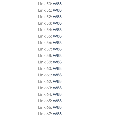
Link 50:
W88
Link 51:
W88
Link 52:
W88
Link 53:
W88
Link 54:
W88
Link 55:
W88
Link 56:
W88
Link 57:
W88
Link 58:
W88
Link 59:
W88
Link 60:
W88
Link 61:
W88
Link 62:
W88
Link 63:
W88
Link 64:
W88
Link 65:
W88
Link 66:
W88
Link 67:
W88