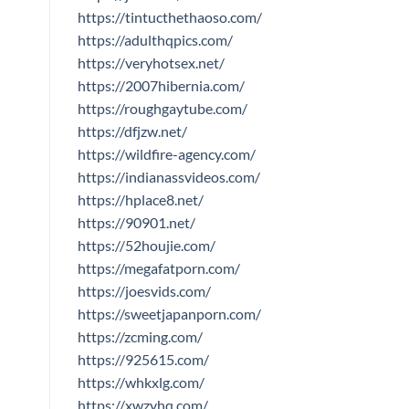
https://tintucthethaoso.com/
https://adulthqpics.com/
https://veryhotsex.net/
https://2007hibernia.com/
https://roughgaytube.com/
https://dfjzw.net/
https://wildfire-agency.com/
https://indianassvideos.com/
https://hplace8.net/
https://90901.net/
https://52houjie.com/
https://megafatporn.com/
https://joesvids.com/
https://sweetjapanporn.com/
https://zcming.com/
https://925615.com/
https://whkxlg.com/
https://xwzyhq.com/