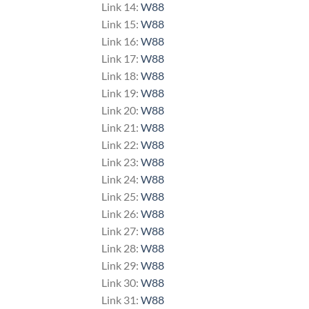
Link 14:
W88
Link 15:
W88
Link 16:
W88
Link 17:
W88
Link 18:
W88
Link 19:
W88
Link 20:
W88
Link 21:
W88
Link 22:
W88
Link 23:
W88
Link 24:
W88
Link 25:
W88
Link 26:
W88
Link 27:
W88
Link 28:
W88
Link 29:
W88
Link 30:
W88
Link 31:
W88