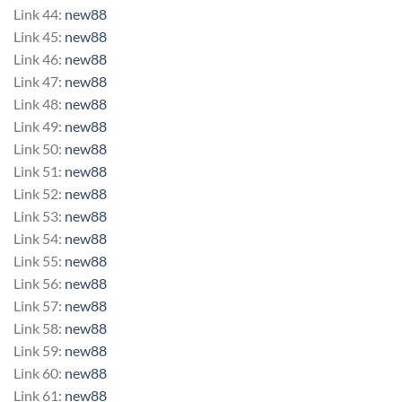
Link 44:
new88
Link 45:
new88
Link 46:
new88
Link 47:
new88
Link 48:
new88
Link 49:
new88
Link 50:
new88
Link 51:
new88
Link 52:
new88
Link 53:
new88
Link 54:
new88
Link 55:
new88
Link 56:
new88
Link 57:
new88
Link 58:
new88
Link 59:
new88
Link 60:
new88
Link 61:
new88