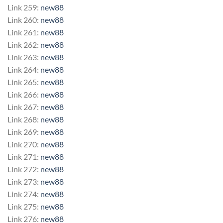
Link 259:
new88
Link 260:
new88
Link 261:
new88
Link 262:
new88
Link 263:
new88
Link 264:
new88
Link 265:
new88
Link 266:
new88
Link 267:
new88
Link 268:
new88
Link 269:
new88
Link 270:
new88
Link 271:
new88
Link 272:
new88
Link 273:
new88
Link 274:
new88
Link 275:
new88
Link 276:
new88