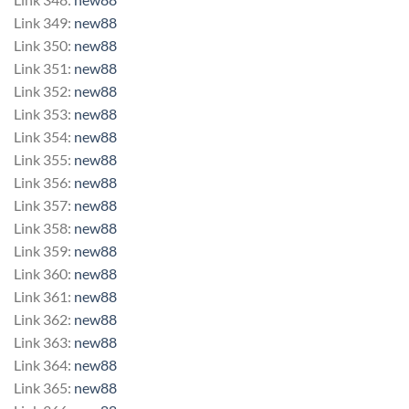
Link 349:
new88
Link 350:
new88
Link 351:
new88
Link 352:
new88
Link 353:
new88
Link 354:
new88
Link 355:
new88
Link 356:
new88
Link 357:
new88
Link 358:
new88
Link 359:
new88
Link 360:
new88
Link 361:
new88
Link 362:
new88
Link 363:
new88
Link 364:
new88
Link 365:
new88