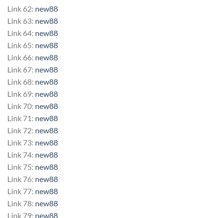
Link 62:
new88
Link 63:
new88
Link 64:
new88
Link 65:
new88
Link 66:
new88
Link 67:
new88
Link 68:
new88
Link 69:
new88
Link 70:
new88
Link 71:
new88
Link 72:
new88
Link 73:
new88
Link 74:
new88
Link 75:
new88
Link 76:
new88
Link 77:
new88
Link 78:
new88
Link 79:
new88