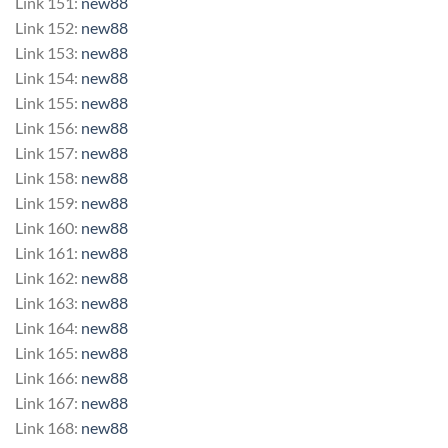
Link 151:
new88
Link 152:
new88
Link 153:
new88
Link 154:
new88
Link 155:
new88
Link 156:
new88
Link 157:
new88
Link 158:
new88
Link 159:
new88
Link 160:
new88
Link 161:
new88
Link 162:
new88
Link 163:
new88
Link 164:
new88
Link 165:
new88
Link 166:
new88
Link 167:
new88
Link 168:
new88