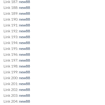
Link 187:
new88
Link 188:
new88
Link 189:
new88
Link 190:
new88
Link 191:
new88
Link 192:
new88
Link 193:
new88
Link 194:
new88
Link 195:
new88
Link 196:
new88
Link 197:
new88
Link 198:
new88
Link 199:
new88
Link 200:
new88
Link 201:
new88
Link 202:
new88
Link 203:
new88
Link 204:
new88