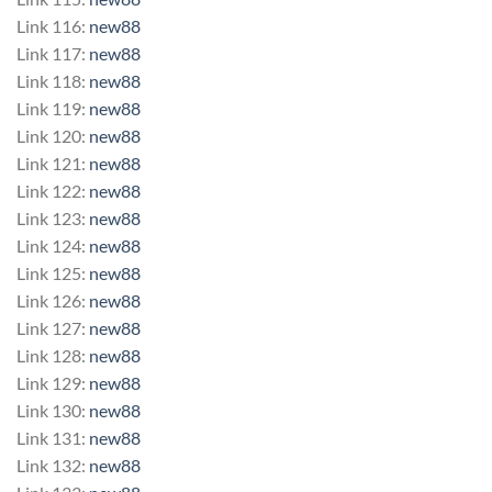
Link 116:
new88
Link 117:
new88
Link 118:
new88
Link 119:
new88
Link 120:
new88
Link 121:
new88
Link 122:
new88
Link 123:
new88
Link 124:
new88
Link 125:
new88
Link 126:
new88
Link 127:
new88
Link 128:
new88
Link 129:
new88
Link 130:
new88
Link 131:
new88
Link 132:
new88