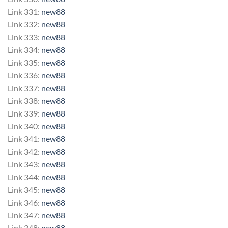
Link 331:
new88
Link 332:
new88
Link 333:
new88
Link 334:
new88
Link 335:
new88
Link 336:
new88
Link 337:
new88
Link 338:
new88
Link 339:
new88
Link 340:
new88
Link 341:
new88
Link 342:
new88
Link 343:
new88
Link 344:
new88
Link 345:
new88
Link 346:
new88
Link 347:
new88
Link 348:
new88