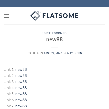
Skip
to
content
UNCATEGORIZED
new88
POSTED ON
JUNE 24, 2026
BY
ADMINPBN
Link 1:
new88
Link 2:
new88
Link 3:
new88
Link 4:
new88
Link 5:
new88
Link 6:
new88
Link 7:
new88