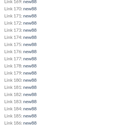
Link 169:
new88
Link 170:
new88
Link 171:
new88
Link 172:
new88
Link 173:
new88
Link 174:
new88
Link 175:
new88
Link 176:
new88
Link 177:
new88
Link 178:
new88
Link 179:
new88
Link 180:
new88
Link 181:
new88
Link 182:
new88
Link 183:
new88
Link 184:
new88
Link 185:
new88
Link 186:
new88