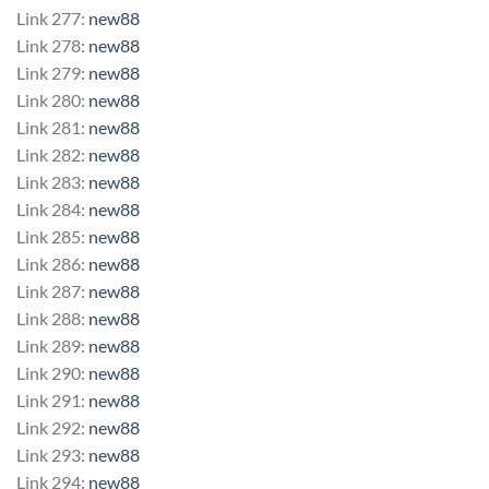
Link 277:
new88
Link 278:
new88
Link 279:
new88
Link 280:
new88
Link 281:
new88
Link 282:
new88
Link 283:
new88
Link 284:
new88
Link 285:
new88
Link 286:
new88
Link 287:
new88
Link 288:
new88
Link 289:
new88
Link 290:
new88
Link 291:
new88
Link 292:
new88
Link 293:
new88
Link 294:
new88