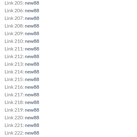
Link 205:
new88
Link 206:
new88
Link 207:
new88
Link 208:
new88
Link 209:
new88
Link 210:
new88
Link 211:
new88
Link 212:
new88
Link 213:
new88
Link 214:
new88
Link 215:
new88
Link 216:
new88
Link 217:
new88
Link 218:
new88
Link 219:
new88
Link 220:
new88
Link 221:
new88
Link 222:
new88