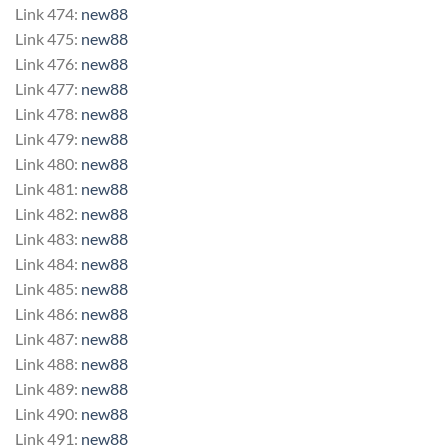
Link 474:
new88
Link 475:
new88
Link 476:
new88
Link 477:
new88
Link 478:
new88
Link 479:
new88
Link 480:
new88
Link 481:
new88
Link 482:
new88
Link 483:
new88
Link 484:
new88
Link 485:
new88
Link 486:
new88
Link 487:
new88
Link 488:
new88
Link 489:
new88
Link 490:
new88
Link 491:
new88