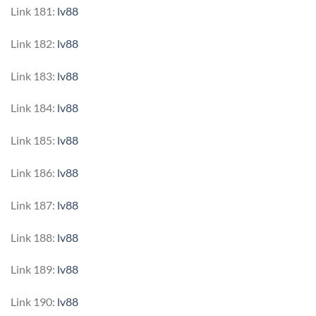
Link 181:
lv88
Link 182:
lv88
Link 183:
lv88
Link 184:
lv88
Link 185:
lv88
Link 186:
lv88
Link 187:
lv88
Link 188:
lv88
Link 189:
lv88
Link 190:
lv88