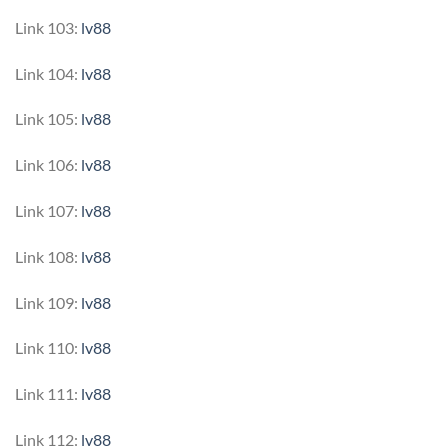
Link 103:
lv88
Link 104:
lv88
Link 105:
lv88
Link 106:
lv88
Link 107:
lv88
Link 108:
lv88
Link 109:
lv88
Link 110:
lv88
Link 111:
lv88
Link 112:
lv88