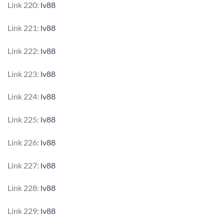
Link 220:
lv88
Link 221:
lv88
Link 222:
lv88
Link 223:
lv88
Link 224:
lv88
Link 225:
lv88
Link 226:
lv88
Link 227:
lv88
Link 228:
lv88
Link 229:
lv88