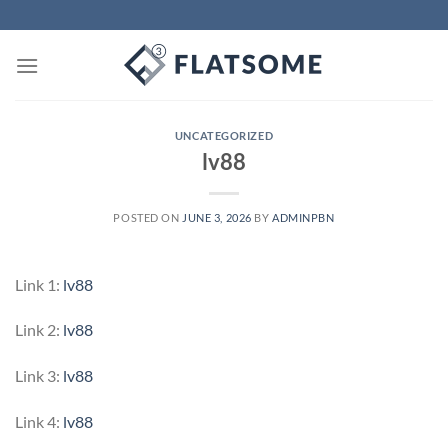
Skip
to
content
UNCATEGORIZED
lv88
POSTED ON
JUNE 3, 2026
BY
ADMINPBN
Link 1:
lv88
Link 2:
lv88
Link 3:
lv88
Link 4:
lv88