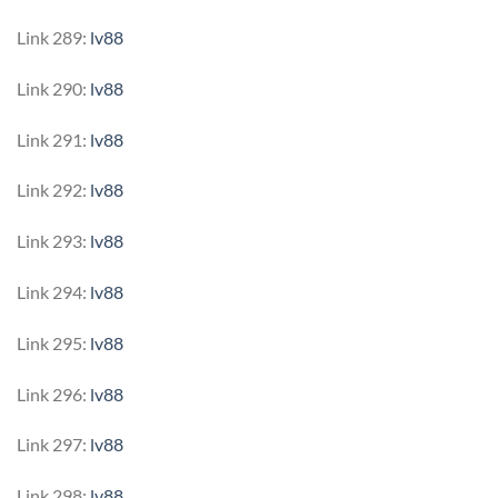
Link 289:
lv88
Link 290:
lv88
Link 291:
lv88
Link 292:
lv88
Link 293:
lv88
Link 294:
lv88
Link 295:
lv88
Link 296:
lv88
Link 297:
lv88
Link 298:
lv88