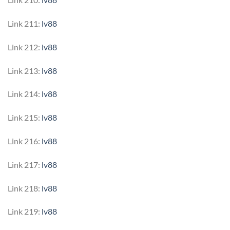
Link 211:
lv88
Link 212:
lv88
Link 213:
lv88
Link 214:
lv88
Link 215:
lv88
Link 216:
lv88
Link 217:
lv88
Link 218:
lv88
Link 219:
lv88