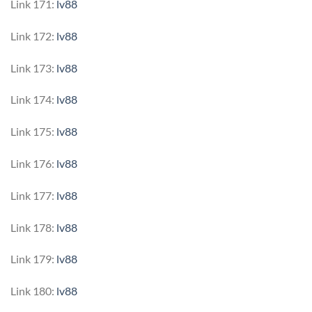
Link 171:
lv88
Link 172:
lv88
Link 173:
lv88
Link 174:
lv88
Link 175:
lv88
Link 176:
lv88
Link 177:
lv88
Link 178:
lv88
Link 179:
lv88
Link 180:
lv88