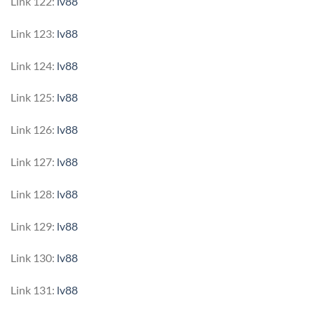
Link 122:
lv88
Link 123:
lv88
Link 124:
lv88
Link 125:
lv88
Link 126:
lv88
Link 127:
lv88
Link 128:
lv88
Link 129:
lv88
Link 130:
lv88
Link 131:
lv88