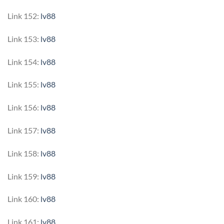
Link 152:
lv88
Link 153:
lv88
Link 154:
lv88
Link 155:
lv88
Link 156:
lv88
Link 157:
lv88
Link 158:
lv88
Link 159:
lv88
Link 160:
lv88
Link 161:
lv88