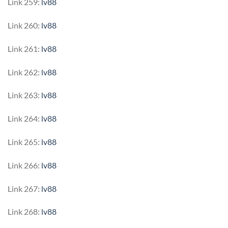
Link 259:
lv88
Link 260:
lv88
Link 261:
lv88
Link 262:
lv88
Link 263:
lv88
Link 264:
lv88
Link 265:
lv88
Link 266:
lv88
Link 267:
lv88
Link 268:
lv88