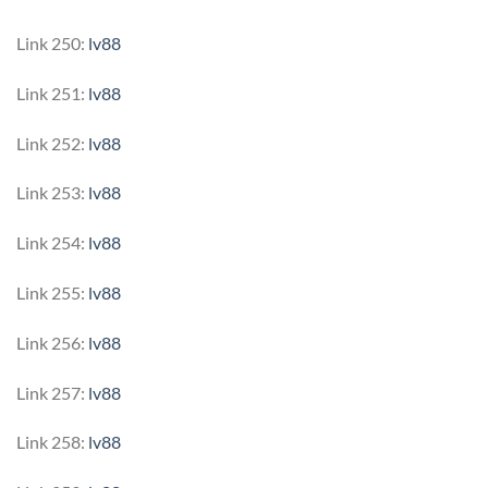
Link 250:
lv88
Link 251:
lv88
Link 252:
lv88
Link 253:
lv88
Link 254:
lv88
Link 255:
lv88
Link 256:
lv88
Link 257:
lv88
Link 258:
lv88