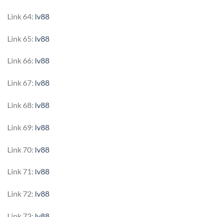
Link 64:
lv88
Link 65:
lv88
Link 66:
lv88
Link 67:
lv88
Link 68:
lv88
Link 69:
lv88
Link 70:
lv88
Link 71:
lv88
Link 72:
lv88
Link 73:
lv88