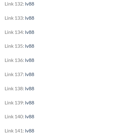
Link 132:
lv88
Link 133:
lv88
Link 134:
lv88
Link 135:
lv88
Link 136:
lv88
Link 137:
lv88
Link 138:
lv88
Link 139:
lv88
Link 140:
lv88
Link 141:
lv88