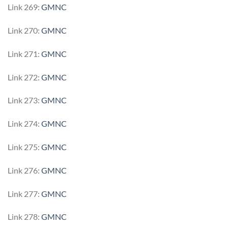
Link 269:
GMNC
Link 270:
GMNC
Link 271:
GMNC
Link 272:
GMNC
Link 273:
GMNC
Link 274:
GMNC
Link 275:
GMNC
Link 276:
GMNC
Link 277:
GMNC
Link 278:
GMNC