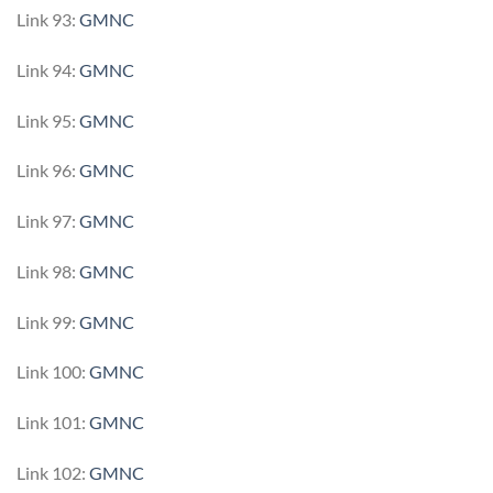
Link 93:
GMNC
Link 94:
GMNC
Link 95:
GMNC
Link 96:
GMNC
Link 97:
GMNC
Link 98:
GMNC
Link 99:
GMNC
Link 100:
GMNC
Link 101:
GMNC
Link 102:
GMNC