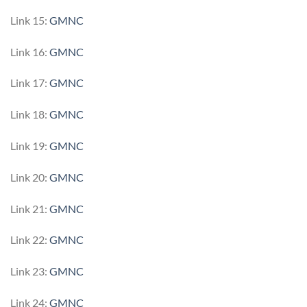
Link 15:
GMNC
Link 16:
GMNC
Link 17:
GMNC
Link 18:
GMNC
Link 19:
GMNC
Link 20:
GMNC
Link 21:
GMNC
Link 22:
GMNC
Link 23:
GMNC
Link 24:
GMNC