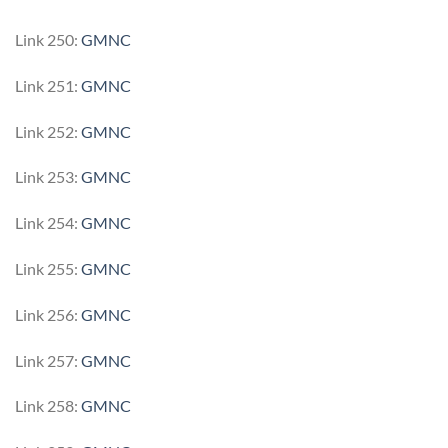
Link 250:
GMNC
Link 251:
GMNC
Link 252:
GMNC
Link 253:
GMNC
Link 254:
GMNC
Link 255:
GMNC
Link 256:
GMNC
Link 257:
GMNC
Link 258:
GMNC