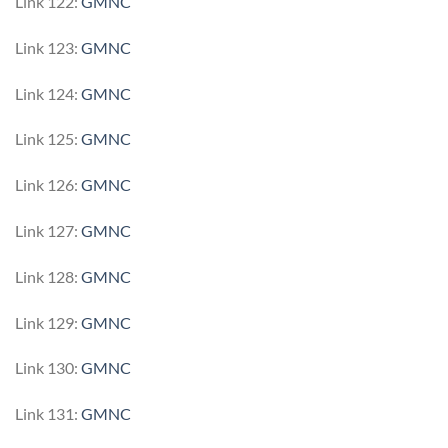
Link 122:
GMNC
Link 123:
GMNC
Link 124:
GMNC
Link 125:
GMNC
Link 126:
GMNC
Link 127:
GMNC
Link 128:
GMNC
Link 129:
GMNC
Link 130:
GMNC
Link 131:
GMNC