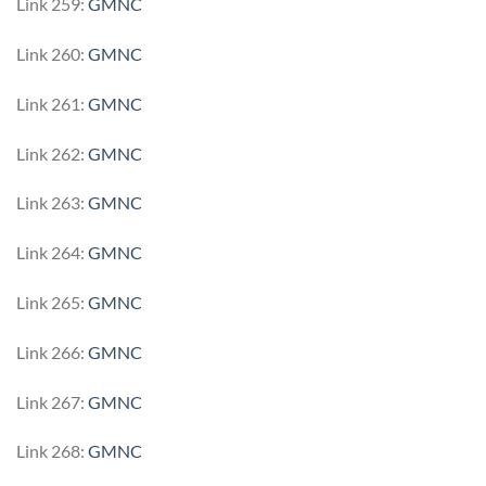
Link 259:
GMNC
Link 260:
GMNC
Link 261:
GMNC
Link 262:
GMNC
Link 263:
GMNC
Link 264:
GMNC
Link 265:
GMNC
Link 266:
GMNC
Link 267:
GMNC
Link 268:
GMNC