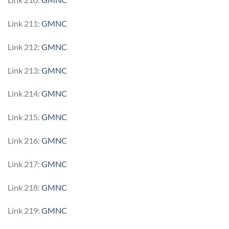
Link 211:
GMNC
Link 212:
GMNC
Link 213:
GMNC
Link 214:
GMNC
Link 215:
GMNC
Link 216:
GMNC
Link 217:
GMNC
Link 218:
GMNC
Link 219:
GMNC