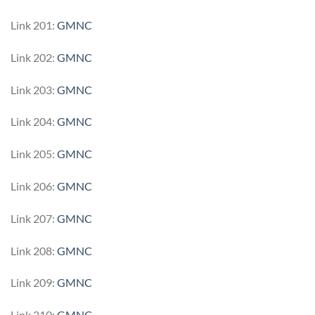
Link 201:
GMNC
Link 202:
GMNC
Link 203:
GMNC
Link 204:
GMNC
Link 205:
GMNC
Link 206:
GMNC
Link 207:
GMNC
Link 208:
GMNC
Link 209:
GMNC
Link 210:
GMNC