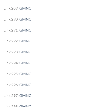
Link 289:
GMNC
Link 290:
GMNC
Link 291:
GMNC
Link 292:
GMNC
Link 293:
GMNC
Link 294:
GMNC
Link 295:
GMNC
Link 296:
GMNC
Link 297:
GMNC
Link 298:
GMNC