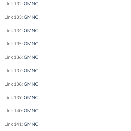
Link 132:
GMNC
Link 133:
GMNC
Link 134:
GMNC
Link 135:
GMNC
Link 136:
GMNC
Link 137:
GMNC
Link 138:
GMNC
Link 139:
GMNC
Link 140:
GMNC
Link 141:
GMNC