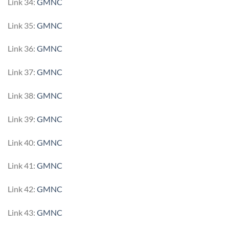
Link 34:
GMNC
Link 35:
GMNC
Link 36:
GMNC
Link 37:
GMNC
Link 38:
GMNC
Link 39:
GMNC
Link 40:
GMNC
Link 41:
GMNC
Link 42:
GMNC
Link 43:
GMNC