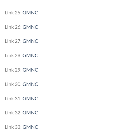
Link 25:
GMNC
Link 26:
GMNC
Link 27:
GMNC
Link 28:
GMNC
Link 29:
GMNC
Link 30:
GMNC
Link 31:
GMNC
Link 32:
GMNC
Link 33:
GMNC