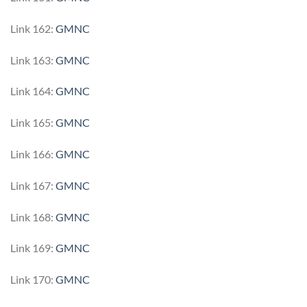
Link 162:
GMNC
Link 163:
GMNC
Link 164:
GMNC
Link 165:
GMNC
Link 166:
GMNC
Link 167:
GMNC
Link 168:
GMNC
Link 169:
GMNC
Link 170:
GMNC