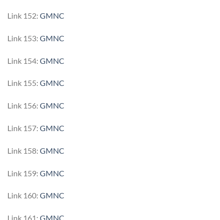
Link 152:
GMNC
Link 153:
GMNC
Link 154:
GMNC
Link 155:
GMNC
Link 156:
GMNC
Link 157:
GMNC
Link 158:
GMNC
Link 159:
GMNC
Link 160:
GMNC
Link 161:
GMNC