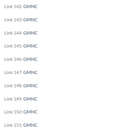
Link 142:
GMNC
Link 143:
GMNC
Link 144:
GMNC
Link 145:
GMNC
Link 146:
GMNC
Link 147:
GMNC
Link 148:
GMNC
Link 149:
GMNC
Link 150:
GMNC
Link 151:
GMNC