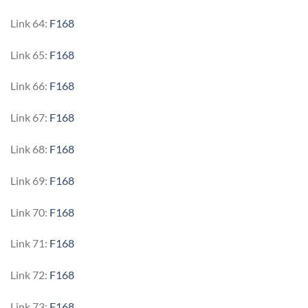
Link 64:
F168
Link 65:
F168
Link 66:
F168
Link 67:
F168
Link 68:
F168
Link 69:
F168
Link 70:
F168
Link 71:
F168
Link 72:
F168
Link 73:
F168