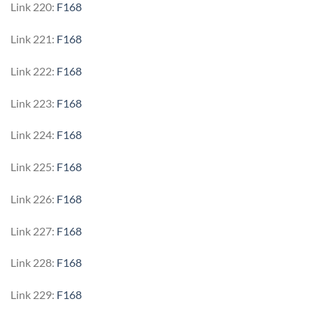
Link 220:
F168
Link 221:
F168
Link 222:
F168
Link 223:
F168
Link 224:
F168
Link 225:
F168
Link 226:
F168
Link 227:
F168
Link 228:
F168
Link 229:
F168