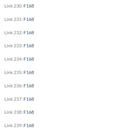
Link 230:
F168
Link 231:
F168
Link 232:
F168
Link 233:
F168
Link 234:
F168
Link 235:
F168
Link 236:
F168
Link 237:
F168
Link 238:
F168
Link 239:
F168