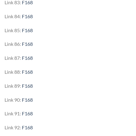
Link 83:
F168
Link 84:
F168
Link 85:
F168
Link 86:
F168
Link 87:
F168
Link 88:
F168
Link 89:
F168
Link 90:
F168
Link 91:
F168
Link 92:
F168