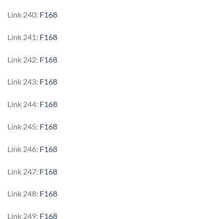
Link 240:
F168
Link 241:
F168
Link 242:
F168
Link 243:
F168
Link 244:
F168
Link 245:
F168
Link 246:
F168
Link 247:
F168
Link 248:
F168
Link 249:
F168