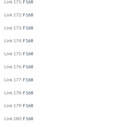
Link 171:
F168
Link 172:
F168
Link 173:
F168
Link 174:
F168
Link 175:
F168
Link 176:
F168
Link 177:
F168
Link 178:
F168
Link 179:
F168
Link 180:
F168