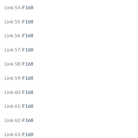
Link 54:
F168
Link 55:
F168
Link 56:
F168
Link 57:
F168
Link 58:
F168
Link 59:
F168
Link 60:
F168
Link 61:
F168
Link 62:
F168
Link 63:
F168