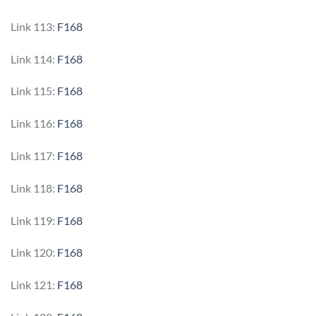
Link 113:
F168
Link 114:
F168
Link 115:
F168
Link 116:
F168
Link 117:
F168
Link 118:
F168
Link 119:
F168
Link 120:
F168
Link 121:
F168