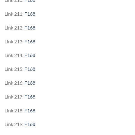
Link 211:
F168
Link 212:
F168
Link 213:
F168
Link 214:
F168
Link 215:
F168
Link 216:
F168
Link 217:
F168
Link 218:
F168
Link 219:
F168