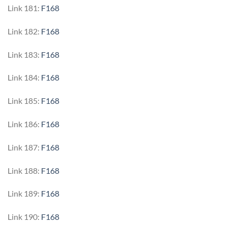
Link 181:
F168
Link 182:
F168
Link 183:
F168
Link 184:
F168
Link 185:
F168
Link 186:
F168
Link 187:
F168
Link 188:
F168
Link 189:
F168
Link 190:
F168