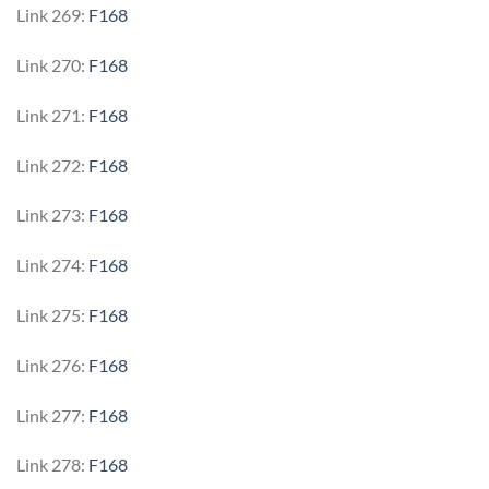
Link 269:
F168
Link 270:
F168
Link 271:
F168
Link 272:
F168
Link 273:
F168
Link 274:
F168
Link 275:
F168
Link 276:
F168
Link 277:
F168
Link 278:
F168