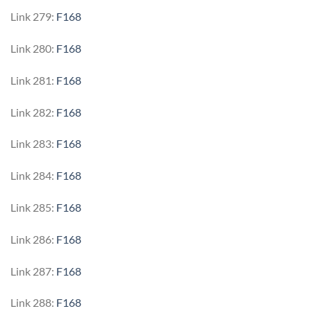
Link 279:
F168
Link 280:
F168
Link 281:
F168
Link 282:
F168
Link 283:
F168
Link 284:
F168
Link 285:
F168
Link 286:
F168
Link 287:
F168
Link 288:
F168