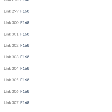
Link 299:
F168
Link 300:
F168
Link 301:
F168
Link 302:
F168
Link 303:
F168
Link 304:
F168
Link 305:
F168
Link 306:
F168
Link 307:
F168