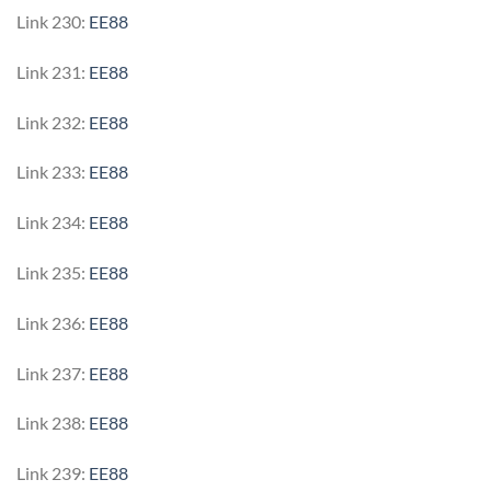
Link 230:
EE88
Link 231:
EE88
Link 232:
EE88
Link 233:
EE88
Link 234:
EE88
Link 235:
EE88
Link 236:
EE88
Link 237:
EE88
Link 238:
EE88
Link 239:
EE88