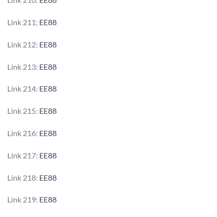
Link 211:
EE88
Link 212:
EE88
Link 213:
EE88
Link 214:
EE88
Link 215:
EE88
Link 216:
EE88
Link 217:
EE88
Link 218:
EE88
Link 219:
EE88