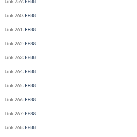
Link 259:
EE88
Link 260:
EE88
Link 261:
EE88
Link 262:
EE88
Link 263:
EE88
Link 264:
EE88
Link 265:
EE88
Link 266:
EE88
Link 267:
EE88
Link 268:
EE88