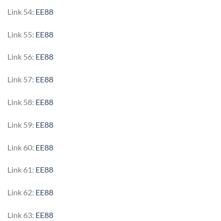
Link 54:
EE88
Link 55:
EE88
Link 56:
EE88
Link 57:
EE88
Link 58:
EE88
Link 59:
EE88
Link 60:
EE88
Link 61:
EE88
Link 62:
EE88
Link 63:
EE88