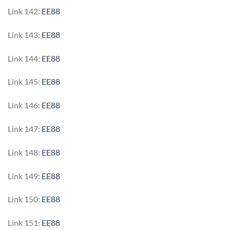
Link 142:
EE88
Link 143:
EE88
Link 144:
EE88
Link 145:
EE88
Link 146:
EE88
Link 147:
EE88
Link 148:
EE88
Link 149:
EE88
Link 150:
EE88
Link 151:
EE88