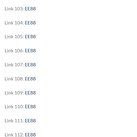
Link 103:
EE88
Link 104:
EE88
Link 105:
EE88
Link 106:
EE88
Link 107:
EE88
Link 108:
EE88
Link 109:
EE88
Link 110:
EE88
Link 111:
EE88
Link 112:
EE88