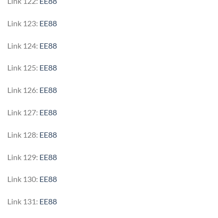
Link 122:
EE88
Link 123:
EE88
Link 124:
EE88
Link 125:
EE88
Link 126:
EE88
Link 127:
EE88
Link 128:
EE88
Link 129:
EE88
Link 130:
EE88
Link 131:
EE88