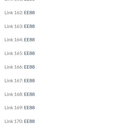
Link 162:
EE88
Link 163:
EE88
Link 164:
EE88
Link 165:
EE88
Link 166:
EE88
Link 167:
EE88
Link 168:
EE88
Link 169:
EE88
Link 170:
EE88