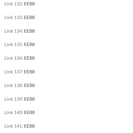
Link 132:
EE88
Link 133:
EE88
Link 134:
EE88
Link 135:
EE88
Link 136:
EE88
Link 137:
EE88
Link 138:
EE88
Link 139:
EE88
Link 140:
EE88
Link 141:
EE88