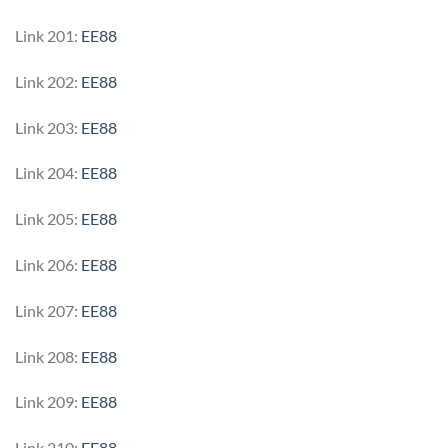
Link 201:
EE88
Link 202:
EE88
Link 203:
EE88
Link 204:
EE88
Link 205:
EE88
Link 206:
EE88
Link 207:
EE88
Link 208:
EE88
Link 209:
EE88
Link 210:
EE88