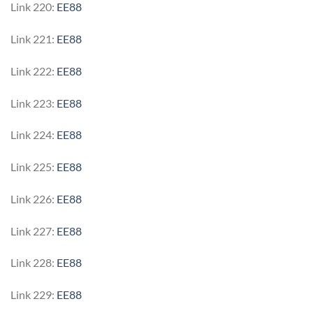
Link 220:
EE88
Link 221:
EE88
Link 222:
EE88
Link 223:
EE88
Link 224:
EE88
Link 225:
EE88
Link 226:
EE88
Link 227:
EE88
Link 228:
EE88
Link 229:
EE88