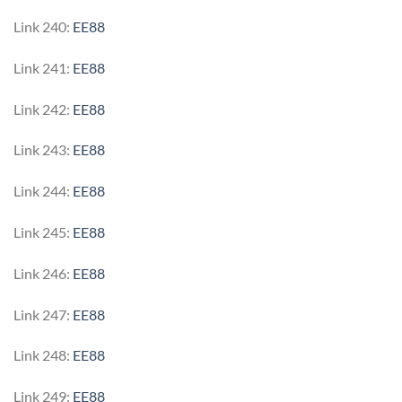
Link 240:
EE88
Link 241:
EE88
Link 242:
EE88
Link 243:
EE88
Link 244:
EE88
Link 245:
EE88
Link 246:
EE88
Link 247:
EE88
Link 248:
EE88
Link 249:
EE88