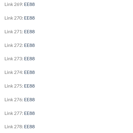
Link 269:
EE88
Link 270:
EE88
Link 271:
EE88
Link 272:
EE88
Link 273:
EE88
Link 274:
EE88
Link 275:
EE88
Link 276:
EE88
Link 277:
EE88
Link 278:
EE88