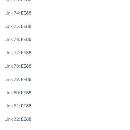
Link 74:
EE88
Link 75:
EE88
Link 76:
EE88
Link 77:
EE88
Link 78:
EE88
Link 79:
EE88
Link 80:
EE88
Link 81:
EE88
Link 82:
EE88