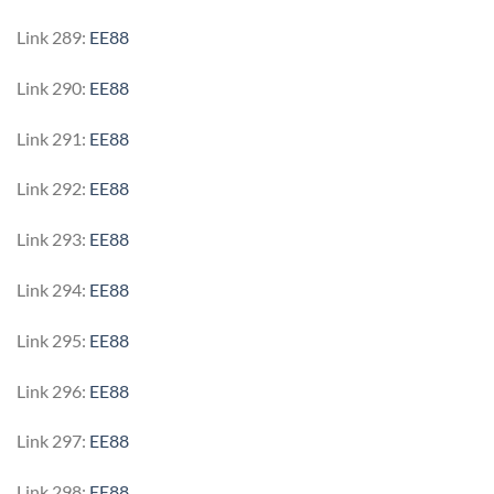
Link 289:
EE88
Link 290:
EE88
Link 291:
EE88
Link 292:
EE88
Link 293:
EE88
Link 294:
EE88
Link 295:
EE88
Link 296:
EE88
Link 297:
EE88
Link 298:
EE88