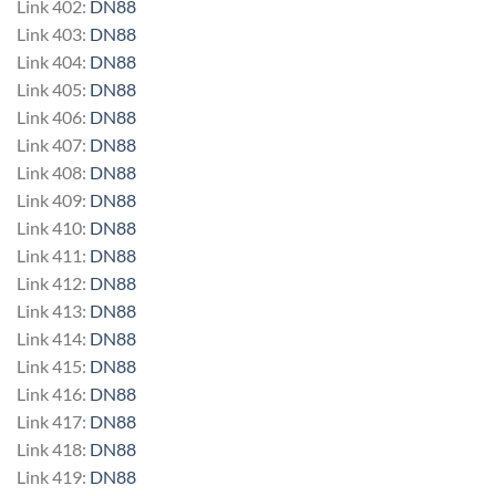
Link 402:
DN88
Link 403:
DN88
Link 404:
DN88
Link 405:
DN88
Link 406:
DN88
Link 407:
DN88
Link 408:
DN88
Link 409:
DN88
Link 410:
DN88
Link 411:
DN88
Link 412:
DN88
Link 413:
DN88
Link 414:
DN88
Link 415:
DN88
Link 416:
DN88
Link 417:
DN88
Link 418:
DN88
Link 419:
DN88