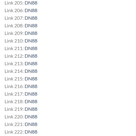
Link 205:
DN88
Link 206:
DN88
Link 207:
DN88
Link 208:
DN88
Link 209:
DN88
Link 210:
DN88
Link 211:
DN88
Link 212:
DN88
Link 213:
DN88
Link 214:
DN88
Link 215:
DN88
Link 216:
DN88
Link 217:
DN88
Link 218:
DN88
Link 219:
DN88
Link 220:
DN88
Link 221:
DN88
Link 222:
DN88