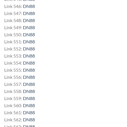
Link 546:
DN88
Link 547:
DN88
Link 548:
DN88
Link 549:
DN88
Link 550:
DN88
Link 551:
DN88
Link 552:
DN88
Link 553:
DN88
Link 554:
DN88
Link 555:
DN88
Link 556:
DN88
Link 557:
DN88
Link 558:
DN88
Link 559:
DN88
Link 560:
DN88
Link 561:
DN88
Link 562:
DN88
Link 563:
DN88