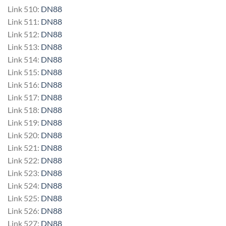
Link 510:
DN88
Link 511:
DN88
Link 512:
DN88
Link 513:
DN88
Link 514:
DN88
Link 515:
DN88
Link 516:
DN88
Link 517:
DN88
Link 518:
DN88
Link 519:
DN88
Link 520:
DN88
Link 521:
DN88
Link 522:
DN88
Link 523:
DN88
Link 524:
DN88
Link 525:
DN88
Link 526:
DN88
Link 527:
DN88