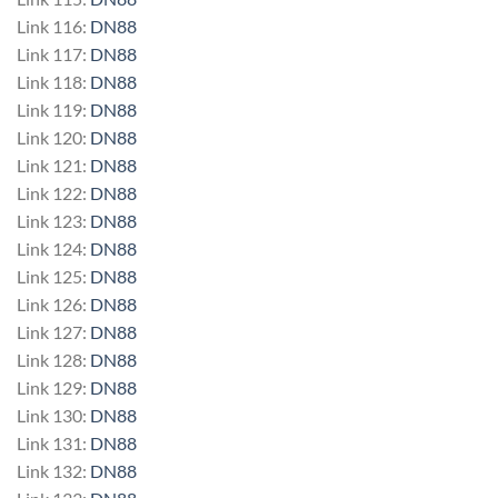
Link 116:
DN88
Link 117:
DN88
Link 118:
DN88
Link 119:
DN88
Link 120:
DN88
Link 121:
DN88
Link 122:
DN88
Link 123:
DN88
Link 124:
DN88
Link 125:
DN88
Link 126:
DN88
Link 127:
DN88
Link 128:
DN88
Link 129:
DN88
Link 130:
DN88
Link 131:
DN88
Link 132:
DN88