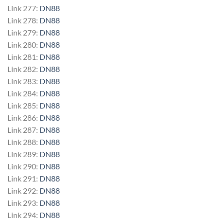
Link 277:
DN88
Link 278:
DN88
Link 279:
DN88
Link 280:
DN88
Link 281:
DN88
Link 282:
DN88
Link 283:
DN88
Link 284:
DN88
Link 285:
DN88
Link 286:
DN88
Link 287:
DN88
Link 288:
DN88
Link 289:
DN88
Link 290:
DN88
Link 291:
DN88
Link 292:
DN88
Link 293:
DN88
Link 294:
DN88