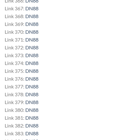
Link 366:
DN88
Link 367:
DN88
Link 368:
DN88
Link 369:
DN88
Link 370:
DN88
Link 371:
DN88
Link 372:
DN88
Link 373:
DN88
Link 374:
DN88
Link 375:
DN88
Link 376:
DN88
Link 377:
DN88
Link 378:
DN88
Link 379:
DN88
Link 380:
DN88
Link 381:
DN88
Link 382:
DN88
Link 383:
DN88