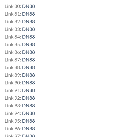
Link 80:
DN88
Link 81:
DN88
Link 82:
DN88
Link 83:
DN88
Link 84:
DN88
Link 85:
DN88
Link 86:
DN88
Link 87:
DN88
Link 88:
DN88
Link 89:
DN88
Link 90:
DN88
Link 91:
DN88
Link 92:
DN88
Link 93:
DN88
Link 94:
DN88
Link 95:
DN88
Link 96:
DN88
Link 97:
DN88