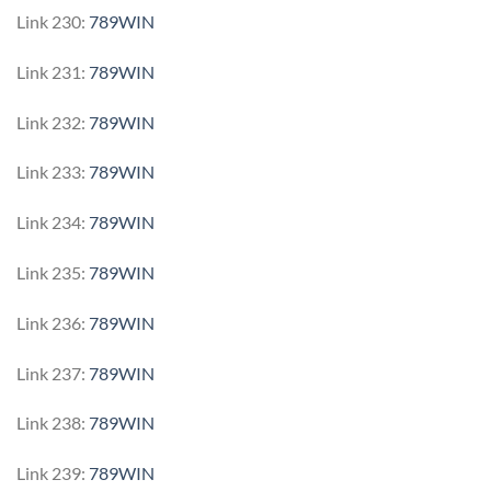
Link 230:
789WIN
Link 231:
789WIN
Link 232:
789WIN
Link 233:
789WIN
Link 234:
789WIN
Link 235:
789WIN
Link 236:
789WIN
Link 237:
789WIN
Link 238:
789WIN
Link 239:
789WIN