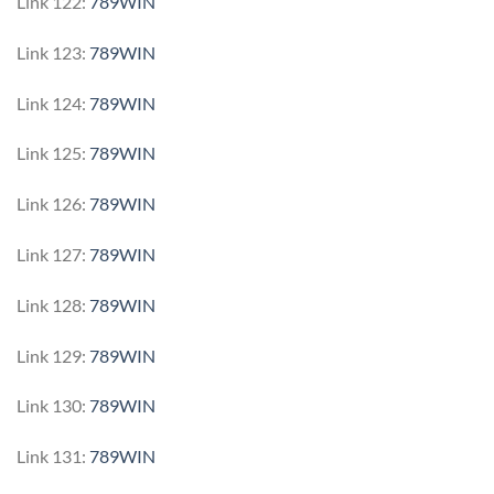
Link 122:
789WIN
Link 123:
789WIN
Link 124:
789WIN
Link 125:
789WIN
Link 126:
789WIN
Link 127:
789WIN
Link 128:
789WIN
Link 129:
789WIN
Link 130:
789WIN
Link 131:
789WIN