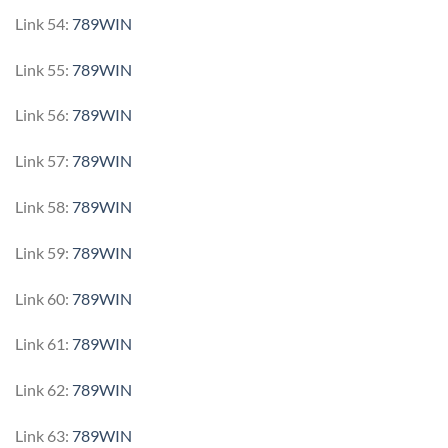
Link 54:
789WIN
Link 55:
789WIN
Link 56:
789WIN
Link 57:
789WIN
Link 58:
789WIN
Link 59:
789WIN
Link 60:
789WIN
Link 61:
789WIN
Link 62:
789WIN
Link 63:
789WIN