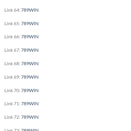
Link 64:
789WIN
Link 65:
789WIN
Link 66:
789WIN
Link 67:
789WIN
Link 68:
789WIN
Link 69:
789WIN
Link 70:
789WIN
Link 71:
789WIN
Link 72:
789WIN
Link 73:
789WIN