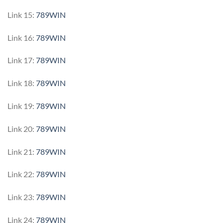
Link 15:
789WIN
Link 16:
789WIN
Link 17:
789WIN
Link 18:
789WIN
Link 19:
789WIN
Link 20:
789WIN
Link 21:
789WIN
Link 22:
789WIN
Link 23:
789WIN
Link 24:
789WIN