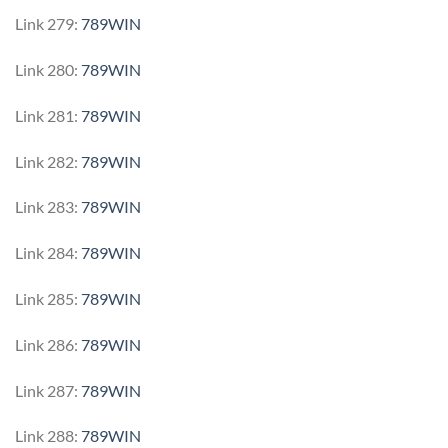
Link 279:
789WIN
Link 280:
789WIN
Link 281:
789WIN
Link 282:
789WIN
Link 283:
789WIN
Link 284:
789WIN
Link 285:
789WIN
Link 286:
789WIN
Link 287:
789WIN
Link 288:
789WIN