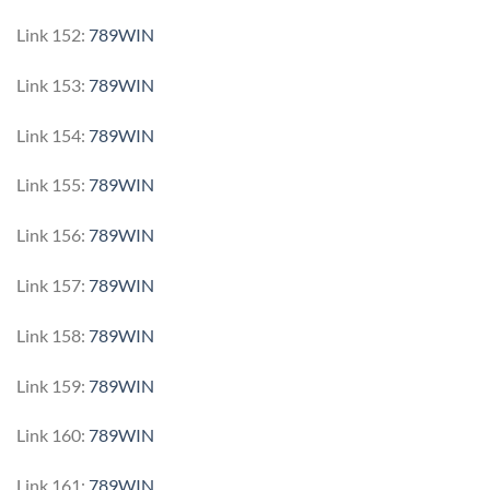
Link 152:
789WIN
Link 153:
789WIN
Link 154:
789WIN
Link 155:
789WIN
Link 156:
789WIN
Link 157:
789WIN
Link 158:
789WIN
Link 159:
789WIN
Link 160:
789WIN
Link 161:
789WIN