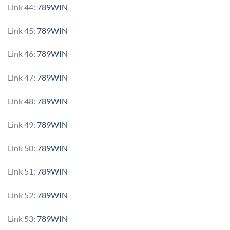
Link 44:
789WIN
Link 45:
789WIN
Link 46:
789WIN
Link 47:
789WIN
Link 48:
789WIN
Link 49:
789WIN
Link 50:
789WIN
Link 51:
789WIN
Link 52:
789WIN
Link 53:
789WIN