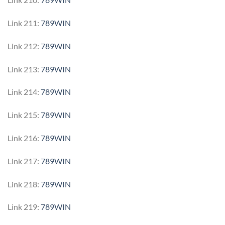
Link 211:
789WIN
Link 212:
789WIN
Link 213:
789WIN
Link 214:
789WIN
Link 215:
789WIN
Link 216:
789WIN
Link 217:
789WIN
Link 218:
789WIN
Link 219:
789WIN