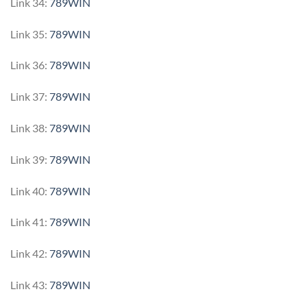
Link 34:
789WIN
Link 35:
789WIN
Link 36:
789WIN
Link 37:
789WIN
Link 38:
789WIN
Link 39:
789WIN
Link 40:
789WIN
Link 41:
789WIN
Link 42:
789WIN
Link 43:
789WIN