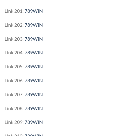
Link 201:
789WIN
Link 202:
789WIN
Link 203:
789WIN
Link 204:
789WIN
Link 205:
789WIN
Link 206:
789WIN
Link 207:
789WIN
Link 208:
789WIN
Link 209:
789WIN
Link 210:
789WIN