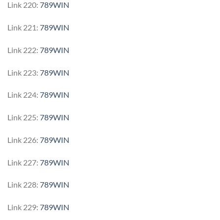
Link 220:
789WIN
Link 221:
789WIN
Link 222:
789WIN
Link 223:
789WIN
Link 224:
789WIN
Link 225:
789WIN
Link 226:
789WIN
Link 227:
789WIN
Link 228:
789WIN
Link 229:
789WIN