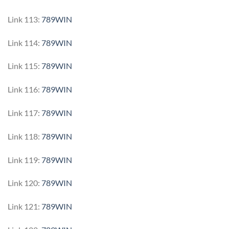
Link 113:
789WIN
Link 114:
789WIN
Link 115:
789WIN
Link 116:
789WIN
Link 117:
789WIN
Link 118:
789WIN
Link 119:
789WIN
Link 120:
789WIN
Link 121:
789WIN