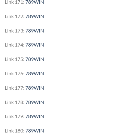
Link 171:
789WIN
Link 172:
789WIN
Link 173:
789WIN
Link 174:
789WIN
Link 175:
789WIN
Link 176:
789WIN
Link 177:
789WIN
Link 178:
789WIN
Link 179:
789WIN
Link 180:
789WIN