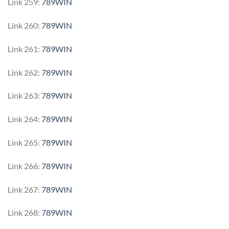
Link 259:
789WIN
Link 260:
789WIN
Link 261:
789WIN
Link 262:
789WIN
Link 263:
789WIN
Link 264:
789WIN
Link 265:
789WIN
Link 266:
789WIN
Link 267:
789WIN
Link 268:
789WIN